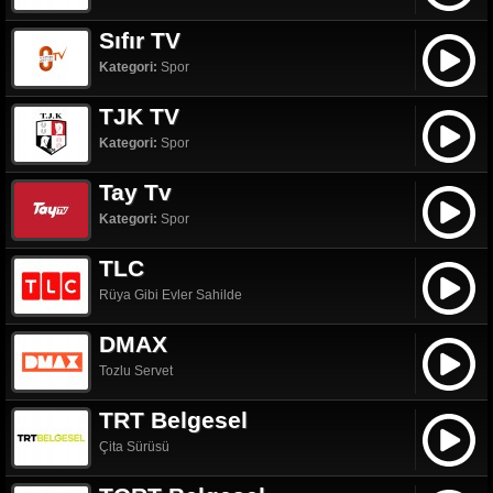
Sıfır TV
Kategori:
Spor
TJK TV
Kategori:
Spor
Tay Tv
Kategori:
Spor
TLC
Rüya Gibi Evler Sahilde
DMAX
Tozlu Servet
TRT Belgesel
Çita Sürüsü