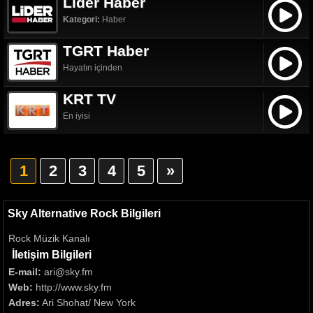
Lider Haber
Kategori:
Haber
TGRT Haber
Hayatın içinden
KRT TV
En iyisi
1
2
3
4
5
»
Sky Alternative Rock Bilgileri
Rock Müzik Kanalı
İletişim Bilgileri
E-mail:
ari@sky.fm
Web:
http://www.sky.fm
Adres:
Ari Shohat/ New York