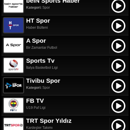
beIN Sports Haber
Kategori:
Spor
HT Spor
Haber Bülteni
A Spor
Bir Zamanlar Futbol
Sports Tv
İtalya Basketbol Ligi
Tivibu Spor
Kategori:
Spor
FB TV
U19 Paf Ligi
TRT Spor Yıldız
Kardeşler Takımı