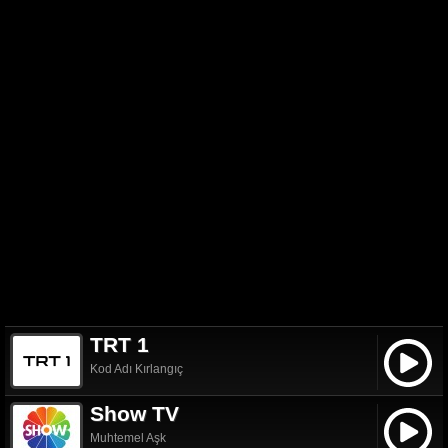
TRT 1
Kod Adı Kırlangıç
Show TV
Muhtemel Aşk