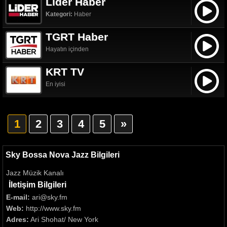
Lider Haber
Kategori:
Haber
TGRT Haber
Hayatın içinden
KRT TV
En iyisi
1
2
3
4
5
»
Sky Bossa Nova Jazz Bilgileri
Jazz Müzik Kanalı
İletişim Bilgileri
E-mail:
ari@sky.fm
Web:
http://www.sky.fm
Adres:
Ari Shohat/ New York