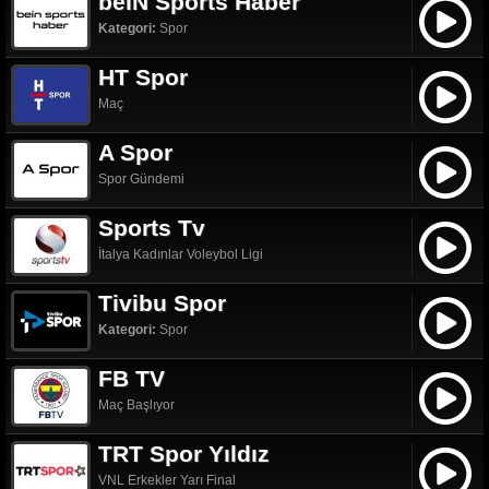
beIN Sports Haber
Kategori:
Spor
HT Spor
Maç
A Spor
Spor Gündemi
Sports Tv
İtalya Kadınlar Voleybol Ligi
Tivibu Spor
Kategori:
Spor
FB TV
Maç Başlıyor
TRT Spor Yıldız
VNL Erkekler Yarı Final