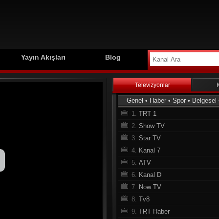
Yayın Akışları
Blog
Televizyonlar
Genel
•
Haber
•
Spor
•
Belgesel
1.
TRT 1
2.
Show TV
3.
Star TV
4.
Kanal 7
5.
ATV
6.
Kanal D
7.
Now TV
8.
Tv8
9.
TRT Haber