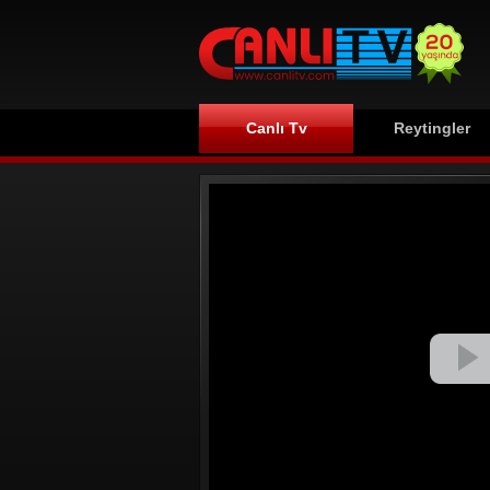
Canlı Tv
Reytingler