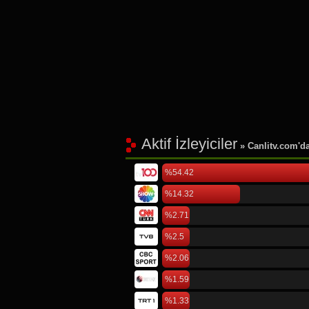
Aktif İzleyiciler
» Canlitv.com'da 
%54.42
%14.32
%2.71
%2.5
%2.06
%1.59
%1.33