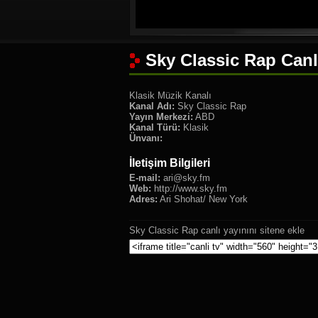
Sky Classic Rap Canl
Klasik Müzik Kanalı
Kanal Adı:
Sky Classic Rap
Yayın Merkezi:
ABD
Kanal Türü:
Klasik
Ünvanı:
İletişim Bilgileri
E-mail:
ari@sky.fm
Web:
http://www.sky.fm
Adres:
Ari Shohat/ New York
Sky Classic Rap canlı yayınını sitene ekle