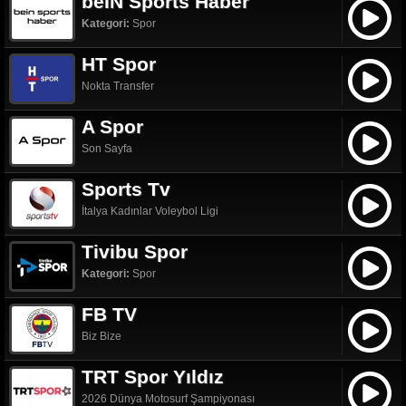
beIN Sports Haber
Kategori:
Spor
HT Spor
Nokta Transfer
A Spor
Son Sayfa
Sports Tv
İtalya Kadınlar Voleybol Ligi
Tivibu Spor
Kategori:
Spor
FB TV
Biz Bize
TRT Spor Yıldız
2026 Dünya Motosurf Şampiyonası