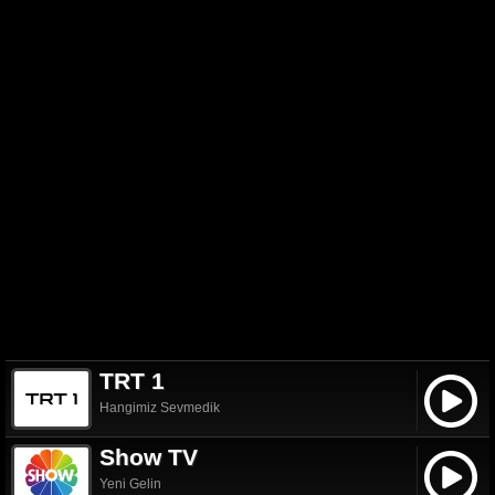
TRT 1
Hangimiz Sevmedik
Show TV
Yeni Gelin