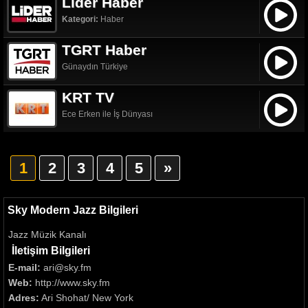
Lider Haber
Kategori:
Haber
TGRT Haber
Günaydın Türkiye
KRT TV
Ece Erken ile İş Dünyası
1
2
3
4
5
»
Sky Modern Jazz Bilgileri
Jazz Müzik Kanalı
İletişim Bilgileri
E-mail:
ari@sky.fm
Web:
http://www.sky.fm
Adres:
Ari Shohat/ New York