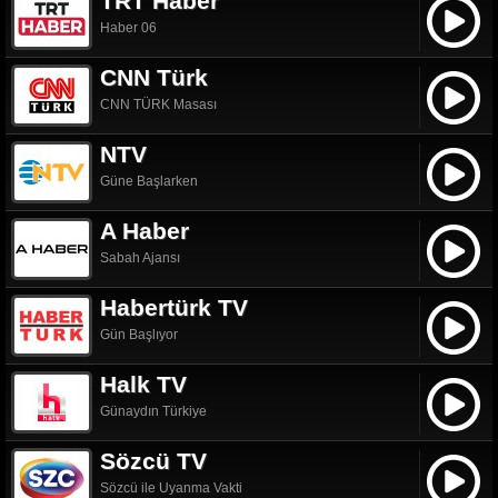
TRT Haber
Haber 06
CNN Türk
CNN TÜRK Masası
NTV
Güne Başlarken
A Haber
Sabah Ajansı
Habertürk TV
Gün Başlıyor
Halk TV
Günaydın Türkiye
Sözcü TV
Sözcü ile Uyanma Vakti