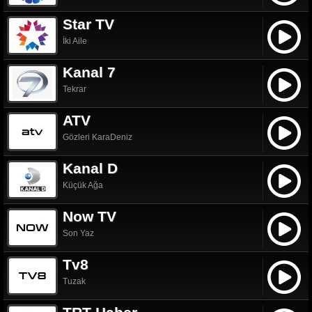
Star TV
İki Aile
Kanal 7
Tekrar
ATV
Gözleri KaraDeniz
Kanal D
Küçük Ağa
Now TV
Son Yaz
Tv8
Tuzak