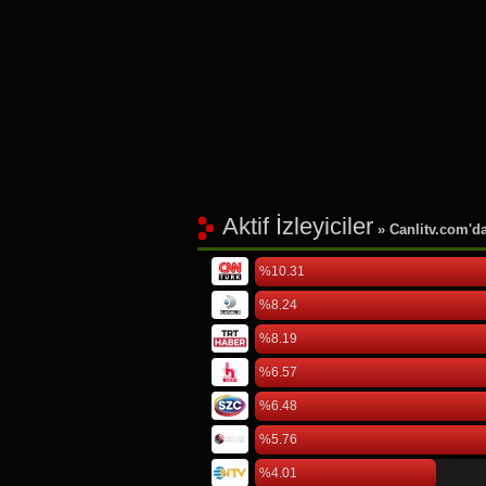
Aktif İzleyiciler
» Canlitv.com'da 
%10.31
%8.24
%8.19
%6.57
%6.48
%5.76
%4.01