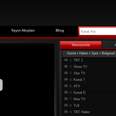
Yayın Akışları
Blog
Televizyonlar
Genel
•
Haber
•
Spor
•
Belgesel
1.
TRT 1
2.
Show TV
3.
Star TV
4.
Kanal 7
5.
ATV
6.
Kanal D
7.
Now TV
8.
Tv8
9.
TRT Haber