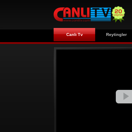
Canlı Tv
Reytingler