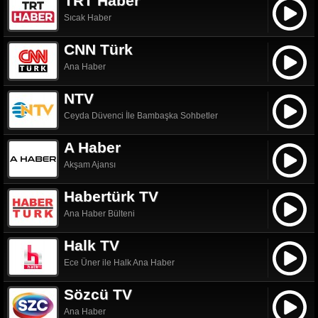
TRT Haber
Sıcak Haber
CNN Türk
Ana Haber
NTV
Ceyda Düvenci İle Bambaşka Sohbetler
A Haber
Akşam Ajansı
Habertürk TV
Ana Haber Bülteni
Halk TV
Ece Üner ile Halk Ana Haber
Sözcü TV
Ana Haber