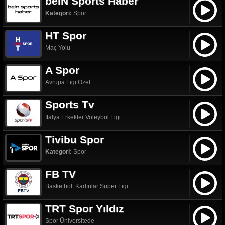
beIN Sports Haber
Kategori:
Spor
HT Spor
Maç Yolu
A Spor
Avrupa Ligi Özel
Sports Tv
İtalya Erkekler Voleybol Ligi
Tivibu Spor
Kategori:
Spor
FB TV
Basketbol: Kadınlar Süper Ligi
TRT Spor Yıldız
Spor Üniversitede