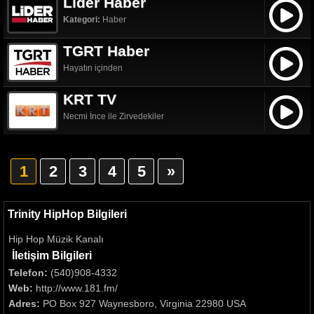
Lider Haber
Kategori:
Haber
TGRT Haber
Hayatın içinden
KRT TV
Necmi İnce ile Zirvedekiler
1
2
3
4
5
»
Trinity HipHop Bilgileri
Hip Hop Müzik Kanalı
İletişim Bilgileri
Telefon:
(540)908-4332
Web:
http://www.181.fm/
Adres:
PO Box 927 Waynesboro, Virginia 22980 USA