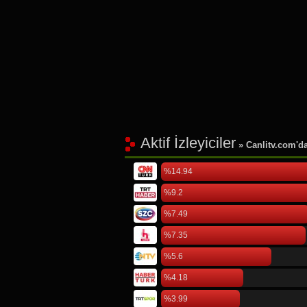
Aktif İzleyiciler
» Canlitv.com'da 
%14.94
%9.2
%7.49
%7.35
%5.6
%4.18
%3.99