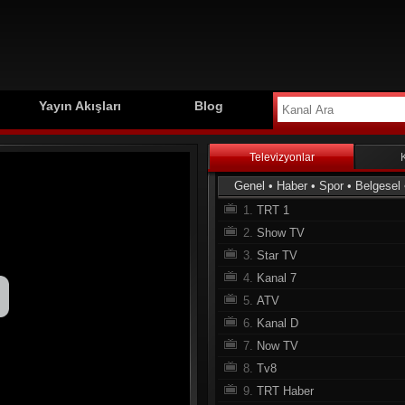
Yayın Akışları
Blog
Televizyonlar
Genel
•
Haber
•
Spor
•
Belgesel
1.
TRT 1
2.
Show TV
3.
Star TV
4.
Kanal 7
5.
ATV
6.
Kanal D
7.
Now TV
8.
Tv8
9.
TRT Haber