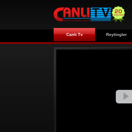
Canlı Tv
Reytingler