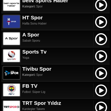
beIN Sports Haber
Kategori:
Spor
HT Spor
Hafta Sonu Haber
A Spor
Sabah Sporu
Sports Tv
Yoga
Tivibu Spor
Kategori:
Spor
FB TV
Futbol: Süper Lig
TRT Spor Yıldız
Kardeşler Takımı