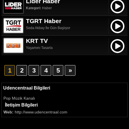
Lider Haber
Kategori:
Haber
TGRT Haber
Seda Akbay İle Gün Başlıyor
KRT TV
Yaşamını Tasarla
1
2
3
4
5
»
Udencentraal Bilgileri
Pop Müzik Kanalı
İletişim Bilgileri
Web:
http://www.udencentraal.com