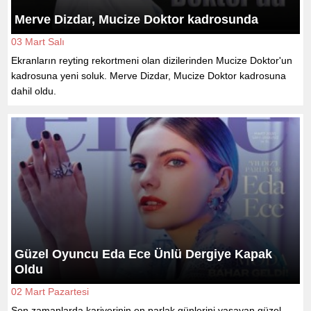
Merve Dizdar, Mucize Doktor kadrosunda
03 Mart Salı
Ekranların reyting rekortmeni olan dizilerinden Mucize Doktor'un
kadrosuna yeni soluk. Merve Dizdar, Mucize Doktor kadrosuna
dahil oldu.
Güzel Oyuncu Eda Ece Ünlü Dergiye Kapak
Oldu
02 Mart Pazartesi
Son zamanlarda kariyerinin en parlak günlerini yaşayan güzel